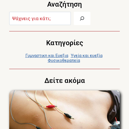
Αναζήτηση
ΕΞΕΙΔΙΚΕΥΜΈΝΗ
ΘΕΡΑΠΕΥΤΙΚΉ
Αναζήτηση:
ΠΡΟΣΈΓΓΙΣΗ
Κατηγορίες
Γυμναστικη και Ευεξια
Υγεία και ευεξία
Φυσικοθεραπεία
Δείτε ακόμα