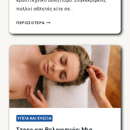
ερασιτεχνικό αθλητισμό. Συγκεκριμένα,
πολλοί αθλητές είτε σε…
ΒΕΛΟΝΙΣΜΌΣ
ΠΕΡΙΣΣΟΤΕΡΑ
ΣΤΟΝ
ΑΘΛΗΤΙΣΜΌ:
ΔΙΑΧΕΊΡΙΣΗ
ΤΟΥ
ΑΘΛΗΤΙΚΟΎ
ΣΤΡΕΣ,
ΠΡΟΕΤΟΙΜΑΣΊΑ
ΚΑΙ
ΑΠΟΚΑΤΆΣΤΑΣΗ
ΥΓΕΊΑ ΚΑΙ ΕΥΕΞΊΑ
Στρες και Βελονισμός: Μια