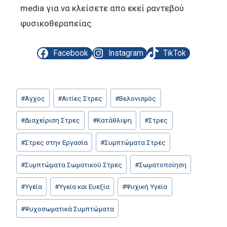
media για να κλείσετε απο εκεί ραντεβού
φυσικοθεραπείας.
Facebook
Instagram
TikTok
Post
#
Άγχος
#
Αιτίες Στρες
#
Βελονισμός
Tags:
#
Διαχείριση Στρες
#
Κατάθλιψη
#
Στρες
#
Στρες στην Εργασία
#
Συμπτώματα Στρες
#
Συμπτώματα Σωματικού Στρες
#
Σωματοποίηση
#
Υγεία
#
Υγεία και Ευεξία
#
Ψυχική Υγεία
#
Ψυχοσωματικά Συμπτώματα