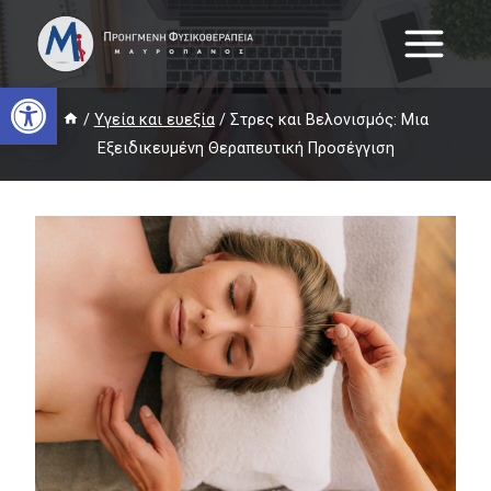
Skip
to
content
Open toolbar
/
Υγεία και ευεξία
/
Στρες και Βελονισμός: Μια
Εξειδικευμένη Θεραπευτική Προσέγγιση