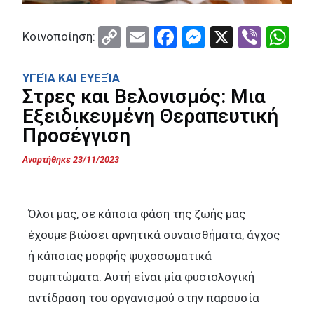
C
E
F
M
X
Vi
W
Κοινοποίηση:
o
m
a
es
b
h
py
ail
ce
se
er
at
ΥΓΕΊΑ ΚΑΙ ΕΥΕΞΊΑ
Στρες και Βελονισμός: Μια
Li
b
n
s
Εξειδικευμένη Θεραπευτική
n
o
g
A
Προσέγγιση
k
o
er
p
Αναρτήθηκε 23/11/2023
k
p
Όλοι μας, σε κάποια φάση της ζωής μας
έχουμε βιώσει αρνητικά συναισθήματα, άγχος
ή κάποιας μορφής ψυχοσωματικά
συμπτώματα. Αυτή είναι μία φυσιολογική
αντίδραση του οργανισμού στην παρουσία