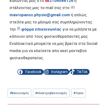
καλώντας μας στο
2106086126
ή
στέλνοντας μας το mail σας στο
mavropanos.physio@gmail.com
ή απλώς
στείλτε μας το μήνυμά σας συμπληρώνοντας
την
φόρμα επικοινωνίας
για να μιλήσετε με
κάποιον από τους φυσικοθεραπευτές μας.
Εναλλακτικά μπορείτε να μας βρείτε στα Social
media για να κλείσετε απο εκεί ραντεβού
φυσικοθεραπείας.
Facebook
Instagram
TikTok
Post
#
Βελονισμός
#
Ηλεκτροβελονισμός
#
Υγεία
Tags: