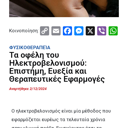
C
E
F
M
X
Vi
W
Κοινοποίηση:
o
m
a
es
b
h
py
ail
ce
se
er
at
ΦΥΣΙΚΟΘΕΡΑΠΕΊΑ
Τα οφέλη του
Li
b
n
s
Ηλεκτροβελονισμού:
n
o
g
A
Επιστήμη, Ευεξία και
k
o
er
p
Θεραπευτικές Εφαρμογές
k
p
Αναρτήθηκε 2/12/2024
Ο ηλεκτροβελονισμός είναι μία μέθοδος που
εφαρμόζεται ευρέως τα τελευταία χρόνια
στην κλινική πράξη. Ενισχύοντας έτσι,τα