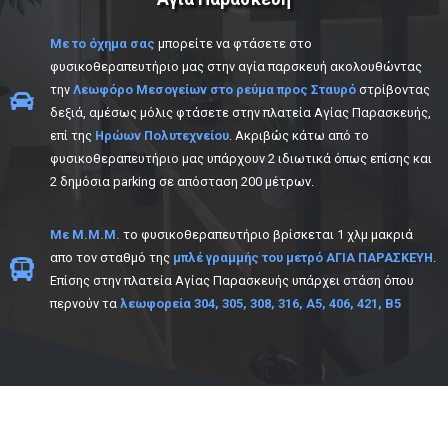
Με το όχημα σας
μπορείτε να φτάσετε στο
φυσικοθεραπευτήριο μας στην αγία παρσκευή ακολουθώντας
την
Λεωφόρο Μεσογείων
στο ρεύμα προς Σταυρό
στρίβοντας
δεξιά, αμέσως μόλις φτάσετε στην πλατεία Αγίας Παρασκευής,
επί της
Ηρώων Πολυτεχνείου
. Ακριβώς κάτω από το
φυσικοθεραπευτήριο μας υπάρχουν 2 ιδιωτικά όπως επίσης και
2 δημόσια parking σε απόσταση 200 μέτρων.
Με Μ.Μ.Μ.
το φυσικοθεραπευτήριο βρίσκεται 1 χλμ μακριά
απο τον σταθμό της
μπλέ γραμμής του
μετρό ΑΓΙΑ ΠΑΡΑΣΚΕΥΗ
.
Επίσης στην πλατεία Αγίας Παρασκευής υπάρχει στάση όπου
περνούν τα
λεωφορεία
304, 305, 308, 316, Α5, 406, 421, Β5