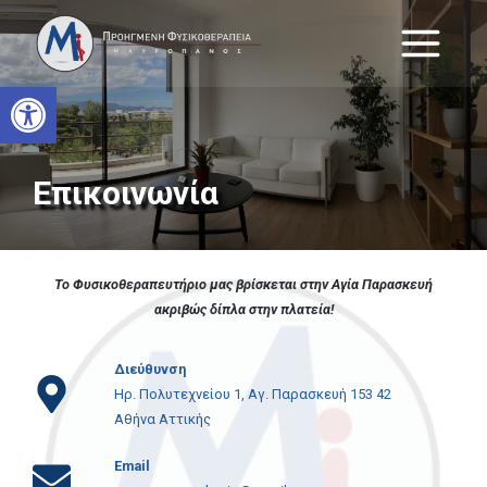
Skip
to
content
Open toolbar
Επικοινωνία
Το Φυσικοθεραπευτήριο μας βρίσκεται στην Αγία Παρασκευή
ακριβώς δίπλα στην πλατεία!
Διεύθυνση
Ηρ. Πολυτεχνείου 1, Αγ. Παρασκευή 153 42
Αθήνα Αττικής
Email