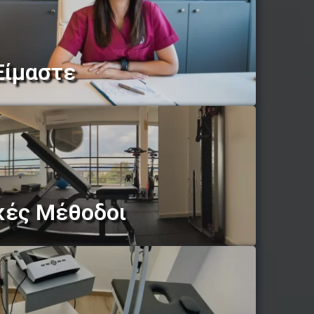
Είμαστε
κές Μέθοδοι