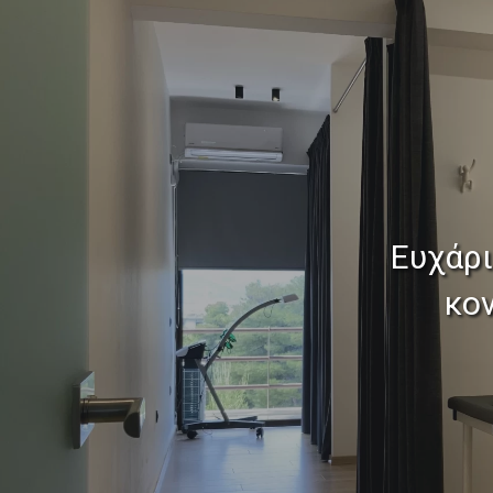
Ευχάρι
κο