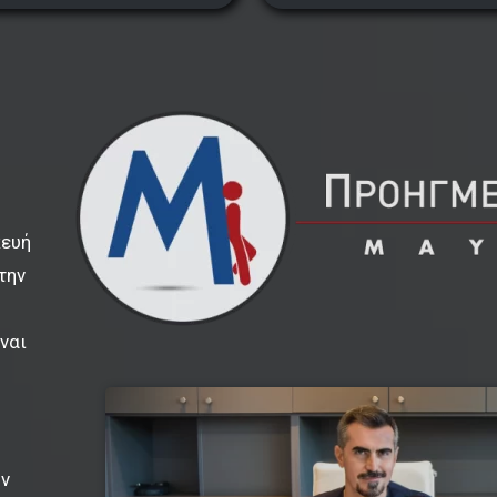
κευή
την
ναι
ην