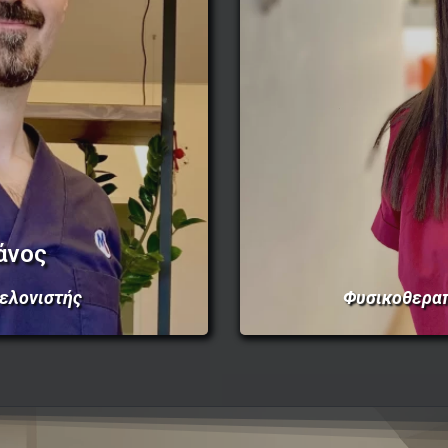
άνος
ελονιστής
Φυσικοθερα