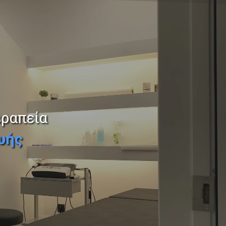
εραπεία
υής