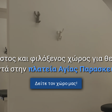
στος και φιλόξενος χώρος για θ
ντά στην
πλατεία
Αγίας Παρασκε
Δείτε τον χώρο μας!