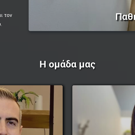
Παθ
ι τον
.
Η ομάδα μας