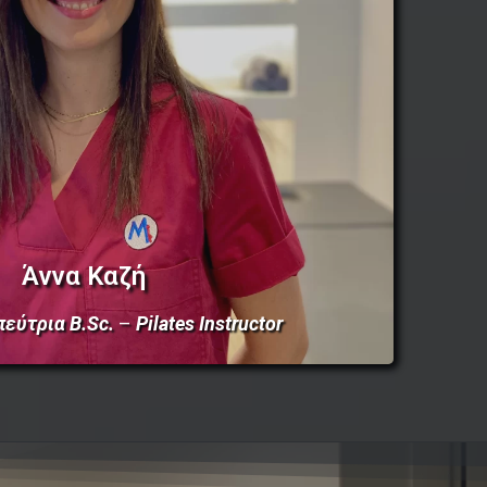
Άννα Καζή
πεύτρια
B.Sc.
–
Pilates Instructor