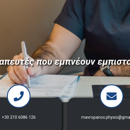
απευτές που εμπνέουν εμπιστ
+30 210 6086 126
mavropanos.physio@gma