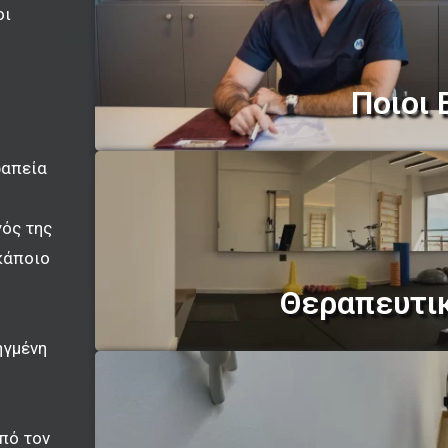
οι
Ποιοι 
ραπεία
γός της
κάποιο
Θεραπευτι
ηγμένη
πό τον