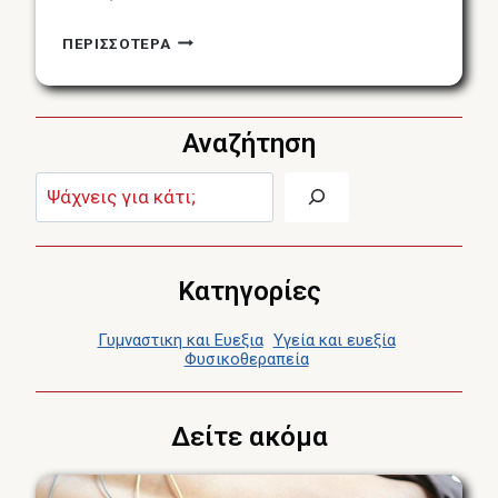
ΠΌΝΟΣ
ΠΕΡΙΣΣΟΤΕΡΑ
ΣΤΟΝ
ΑΥΧΈΝΑ
/
Αναζήτηση
ΔΎΣΚΑΜΠΤΟΣ
ΑΥΧΈΝΑΣ
Αναζήτηση:
Κατηγορίες
Γυμναστικη και Ευεξια
Υγεία και ευεξία
Φυσικοθεραπεία
Δείτε ακόμα