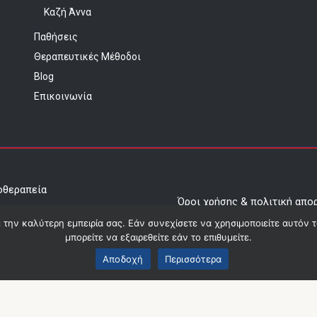
Καζή Άννα
Παθήσεις
Θεραπευτικές Μέθοδοι
Blog
Επικοινωνία
οθεραπεία
Όροι χρήσης & πολιτική απο
τος
ε την καλύτερη εμπειρία σας. Εάν συνεχίσετε να χρησιμοποιείτε αυτόν 
Οικονομικά Στοιχεία
μπορείτε να εξαιρεθείτε εάν το επιθυμείτε.
ris
Αποδοχή
Περισσότερα