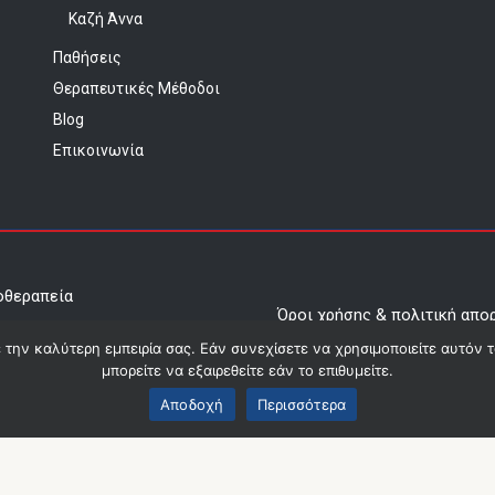
Καζή Άννα
Παθήσεις
Θεραπευτικές Μέθοδοι
Blog
Επικοινωνία
οθεραπεία
Όροι χρήσης & πολιτική απο
τος
ε την καλύτερη εμπειρία σας. Εάν συνεχίσετε να χρησιμοποιείτε αυτόν 
Οικονομικά Στοιχεία
μπορείτε να εξαιρεθείτε εάν το επιθυμείτε.
ris
Αποδοχή
Περισσότερα