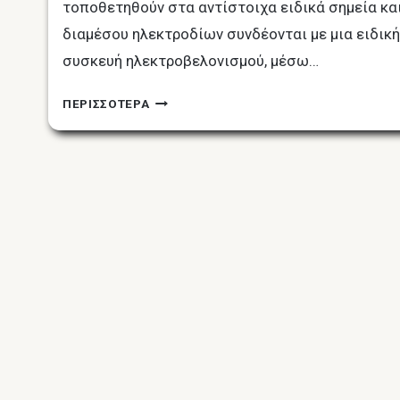
τοποθετηθούν στα αντίστοιχα ειδικά σημεία κα
διαμέσου ηλεκτροδίων συνδέονται με μια ειδική
συσκευή ηλεκτροβελονισμού, μέσω…
ΤΑ
ΠΕΡΙΣΣΟΤΕΡΑ
ΟΦΈΛΗ
ΤΟΥ
ΗΛΕΚΤΡΟΒΕΛΟΝΙΣΜΟΎ:
ΕΠΙΣΤΉΜΗ,
ΕΥΕΞΊΑ
ΚΑΙ
ΘΕΡΑΠΕΥΤΙΚΈΣ
ΕΦΑΡΜΟΓΈΣ