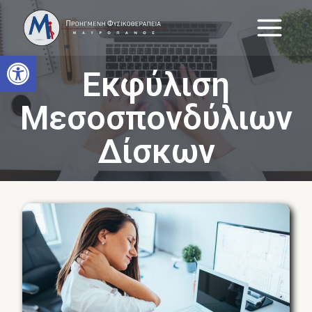
Skip
to
content
Open toolbar
Εκφύλιση
Μεσοσπονδύλιων
Δίσκων