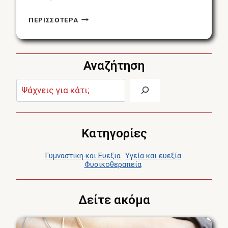
ΠΌΝΟΣ
ΠΕΡΙΣΣΟΤΕΡΑ
ΣΤΟΝ
ΑΥΧΈΝΑ
/
Αναζήτηση
ΔΎΣΚΑΜΠΤΟΣ
ΑΥΧΈΝΑΣ
Αναζήτηση:
Κατηγορίες
Γυμναστικη και Ευεξια
Υγεία και ευεξία
Φυσικοθεραπεία
Δείτε ακόμα