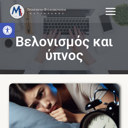
Skip
to
content
Open toolbar
Βελονισμός και
ύπνος